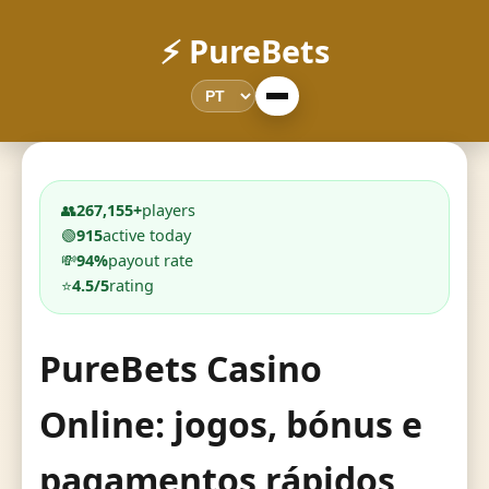
⚡ PureBets
👥
267,155+
players
🟢
915
active today
💸
94%
payout rate
⭐
4.5/5
rating
PureBets Casino
Online: jogos, bónus e
pagamentos rápidos