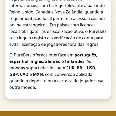
internacionais, com tráfego relevante a partir do
Reino Unido, Canadá e Nova Zelândia, quando a
regulamentação local permite o acesso a casinos
online estrangeiros. Em países com licenças
locais obrigatórias e fiscalização ativa, o PureBets
restringe o registo e a verificação de conta para
evitar aceitação de jogadores fora das regras.
O PureBets oferece interface em
português
,
espanhol
,
inglês
,
alemão
e
finlandês
. As
moedas suportadas incluem
EUR
,
BRL
,
USD
,
GBP
,
CAD
e
MXN
, com conversão aplicada
quando o depósito ou a carteira do jogador usa
outra moeda.