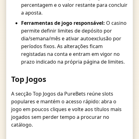
percentagem e o valor restante para concluir
a aposta.
Ferramentas de jogo responsável:
O casino
permite definir limites de depósito por
dia/semana/mês e ativar autoexclusão por
períodos fixos. As alterações ficam
registadas na conta e entram em vigor no
prazo indicado na própria página de limites.
Top Jogos
A secção Top Jogos da PureBets reúne slots
populares e mantém o acesso rápido: abra o
jogo em poucos cliques e volte aos títulos mais
jogados sem perder tempo a procurar no
catálogo.