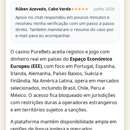
Rúben Azevedo, Cabo Verde
★★★★★
Junho 2026
Apoio no chat respondeu em poucos minutos e
resolveu minha verificação com um passo a passo
direto. Também mandaram o resumo do caso por
e-mail para eu acompanhar.
O casino PureBets aceita registos e jogo com
dinheiro real em países do
Espaço Económico
Europeu (EEE)
, com foco em Portugal, Espanha,
Irlanda, Alemanha, Países Baixos, Suécia e
Finlândia. Na América Latina, opera em mercados
selecionados, incluindo Brasil, Chile, Peru e
México. O acesso fica bloqueado em jurisdições
com restrições duras a operadores estrangeiros
e em territórios sujeitos a sanções.
A plataforma mantém disponibilidade ampla em
regiões de língua inglesa e mercados